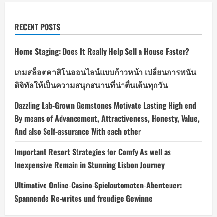
RECENT POSTS
Home Staging: Does It Really Help Sell a House Faster?
เกมสล็อตคาสิโนออนไลน์แบบก้าวหน้า เปลี่ยนการพนัน
ดิจิทัลให้เป็นความสนุกสนานที่น่าตื่นเต้นทุกวัน
Dazzling Lab-Grown Gemstones Motivate Lasting High end
By means of Advancement, Attractiveness, Honesty, Value,
And also Self-assurance With each other
Important Resort Strategies for Comfy As well as
Inexpensive Remain in Stunning Lisbon Journey
Ultimative Online-Casino-Spielautomaten-Abenteuer:
Spannende Re-writes und freudige Gewinne