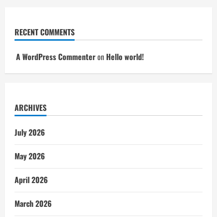
RECENT COMMENTS
A WordPress Commenter
on
Hello world!
ARCHIVES
July 2026
May 2026
April 2026
March 2026