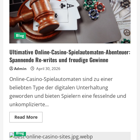
Blog
Ultimative Online-Casino-Spielautomaten-Abenteuer:
Spannende Re-writes und freudige Gewinne
Admin
April 30, 2026
Online-Casino-Spielautomaten sind zu einer
beliebten Type der digitalen Unterhaltung
geworden und bieten Spielern eine fesselnde und
unkomplizierte...
Read
Read More
more
about
Ultimative
Blog
Online-
Casino-