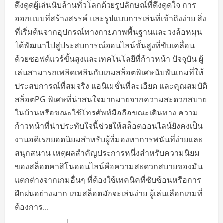
ดึงดูดผู้เล่นนับล้านทั่วโลกด้วยรูปลักษณ์ที่ดึงดูดใจ การ
ออกแบบที่สร้างสรรค์ และรูปแบบการเล่นที่เข้าถึงง่าย สิ่ง
ที่เริ่มต้นจากอุปกรณ์ทางกายภาพพื้นฐานและวงล้อหมุน
ได้พัฒนาไปสู่ประสบการณ์ออนไลน์ขั้นสูงที่ขับเคลื่อน
ด้วยซอฟต์แวร์ขั้นสูงและเทคโนโลยีที่ก้าวหน้า ปัจจุบัน ผู้
เล่นสามารถเพลิดเพลินกับเกมสล็อตพิเศษนับพันเกมที่ให้
ประสบการณ์ที่สมจริง แอนิเมชั่นที่ละเอียด และคุณสมบัติ
สล็อตPG พิเศษที่น่าสนใจมากมายจากความสะดวกสบาย
ในบ้านหรือขณะใช้โทรศัพท์มือถือขณะเดินทาง ความ
ก้าวหน้าที่น่าประทับใจนี้ช่วยให้สล็อตออนไลน์ยังคงเป็น
งานอดิเรกยอดนิยมสำหรับผู้ที่มองหาการพนันที่ง่ายและ
สนุกสนาน เหตุผลสำคัญประการหนึ่งสำหรับความนิยม
ของสล็อตคาสิโนออนไลน์คือความสะดวกสบายของมัน
แตกต่างจากเกมอื่นๆ ที่ต้องใช้เทคนิคที่ซับซ้อนหรือการ
ฝึกฝนอย่างมาก เกมสล็อตมักจะเล่นง่าย ผู้เล่นเลือกเกมที่
ต้องการ...