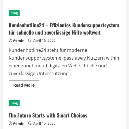
about
Zuverlässige
Ablagesysteme
Blog
für
Dokumentenarchive
optimieren
Kundenhotline24 – Effizientes Kundensupportsystem
Service
und
für schnelle und zuverlässige Hilfe weltweit
Arbeitsabläufe
–
Admin
April 16, 2026
für
mehr
Kundenhotline24 steht für moderne
Produktivität.
Kundensupportsysteme, pass away Nutzern within
einer zunehmend digitalen Welt schnelle und
zuverlässige Unterstützung...
Read
Read More
more
about
Kundenhotline24
–
Blog
Effizientes
Kundensupportsystem
für
The Future Starts with Smart Choices
schnelle
und
Admin
April 15, 2026
zuverlässige