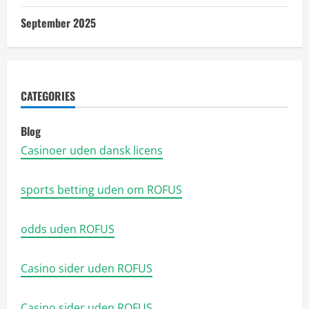
September 2025
CATEGORIES
Blog
Casinoer uden dansk licens
sports betting uden om ROFUS
odds uden ROFUS
Casino sider uden ROFUS
Casino sider uden ROFUS