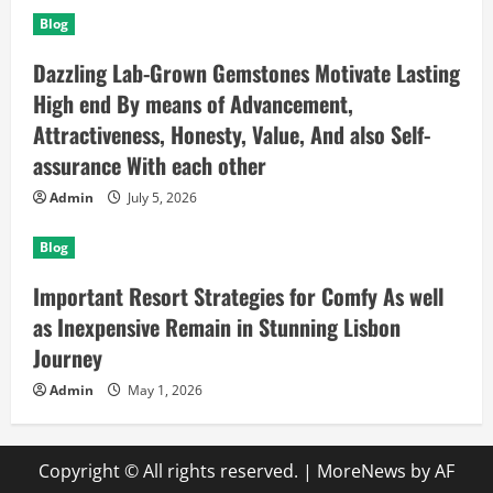
Blog
Dazzling Lab-Grown Gemstones Motivate Lasting
High end By means of Advancement,
Attractiveness, Honesty, Value, And also Self-
assurance With each other
Admin
July 5, 2026
Blog
Important Resort Strategies for Comfy As well
as Inexpensive Remain in Stunning Lisbon
Journey
Admin
May 1, 2026
Copyright © All rights reserved.
|
MoreNews
by AF