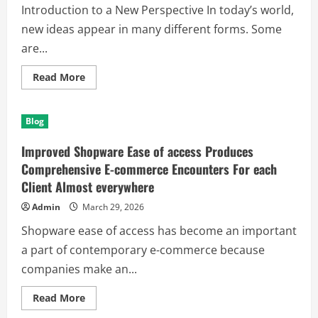
Hilfe
Introduction to a New Perspective In today’s world,
weltweit
new ideas appear in many different forms. Some
are...
Read
Read More
more
about
The
Future
Blog
Starts
with
Smart
Improved Shopware Ease of access Produces
Choices
Comprehensive E-commerce Encounters For each
Client Almost everywhere
Admin
March 29, 2026
Shopware ease of access has become an important
a part of contemporary e-commerce because
companies make an...
Read
Read More
more
about