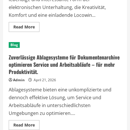
elektronischen Unterhaltung, die Kreativität,
Komfort und eine einladende Locowin...
Read
Read More
more
about
Spannende
Online-
Blog
Casino-
Spiele
bieten
Zuverlässige Ablagesysteme für Dokumentenarchive
attraktive
Boni
optimieren Service und Arbeitsabläufe – für mehr
und
Produktivität.
unterhaltsame
Spielerlebnisse.
Admin
April 21, 2026
Ablagesysteme bieten eine unkomplizierte und
dennoch effektive Lösung, um Service und
Arbeitsabläufe in unterschiedlichsten
Umgebungen zu optimieren....
Read
Read More
more