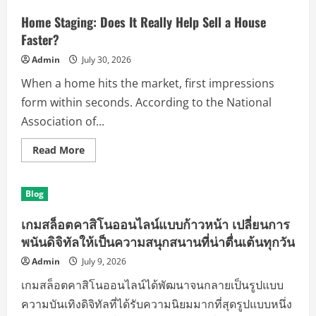
Home Staging: Does It Really Help Sell a House
Faster?
Admin
July 30, 2026
When a home hits the market, first impressions
form within seconds. According to the National
Association of...
Read
Read More
more
about
Home
Staging:
Blog
Does
It
Really
เกมสล็อตคาสิโนออนไลน์แบบก้าวหน้า เปลี่ยนการ
Help
Sell
พนันดิจิทัลให้เป็นความสนุกสนานที่น่าตื่นเต้นทุกวัน
a
House
Admin
July 9, 2026
Faster?
เกมสล็อตคาสิโนออนไลน์ได้พัฒนาจนกลายเป็นรูปแบบ
ความบันเทิงดิจิทัลที่ได้รับความนิยมมากที่สุดรูปแบบหนึ่ง