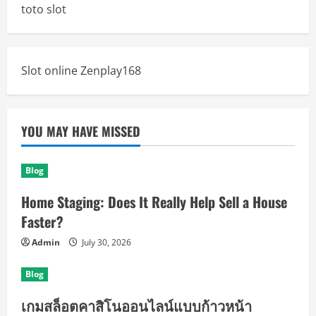
toto slot
Slot online Zenplay168
YOU MAY HAVE MISSED
Blog
Home Staging: Does It Really Help Sell a House
Faster?
Admin
July 30, 2026
Blog
เกมสล็อตคาสิโนออนไลน์แบบก้าวหน้า