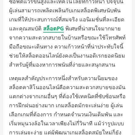
ซอฟต์แวร์ขั้นสูงและเทคโนโลยีที่ก้าวหน้า ปัจจุบัน
ผู้เล่นสามารถเพลิดเพลินกับเกมสล็อตพิเศษนับพัน
เกมที่ให้ประสบการณ์ที่สมจริง แอนิเมชั่นที่ละเอียด
และคุณสมบัติ
สล็อตPG
พิเศษที่น่าสนใจมากมาย
จากความสะดวกสบายในบ้านหรือขณะใช้โทรศัพท์
มือถือขณะเดินทาง ความก้าวหน้าที่น่าประทับใจนี้
ช่วยให้สล็อตออนไลน์ยังคงเป็นงานอดิเรกยอดนิยม
สำหรับผู้ที่มองหาการพนันที่ง่ายและสนุกสนาน
เหตุผลสำคัญประการหนึ่งสำหรับความนิยมของ
สล็อตคาสิโนออนไลน์คือความสะดวกสบายของมัน
แตกต่างจากเกมอื่นๆ ที่ต้องใช้เทคนิคที่ซับซ้อนหรือ
การฝึกฝนอย่างมาก เกมสล็อตมักจะเล่นง่าย ผู้เล่น
เลือกเกมที่ต้องการ กำหนดจำนวนเงินเดิมพัน และ
เริ่มหมุนวงล้อในเวลาเพียงไม่กี่วินาที แม้ว่ารูปแบบ
การเล่นจะง่าย แต่ผู้พัฒนาเกมสล็อตสมัยใหม่ก็ยัง