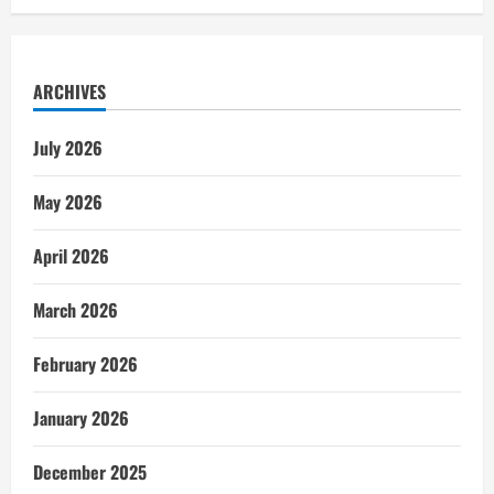
ARCHIVES
July 2026
May 2026
April 2026
March 2026
February 2026
January 2026
December 2025