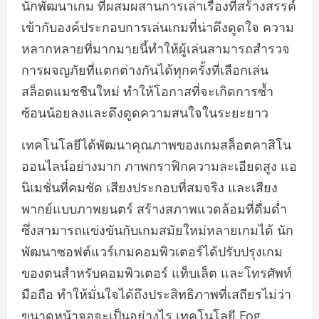
นักพัฒนาเกม ที่ผสมผสานการเล่าเรื่องที่สร้างสรรค์
เข้ากับองค์ประกอบการเล่นเกมที่น่าดึงดูดใจ ความ
หลากหลายที่มากมายนี้ทำให้ผู้เล่นสามารถสำรวจ
การผจญภัยที่แตกต่างกันได้ทุกครั้งที่เลือกเล่น
สล็อตแมชชีนใหม่ ทำให้โอกาสที่จะเกิดการซ้ำ
ซ้อนน้อยลงและดึงดูดความสนใจในระยะยาว
เทคโนโลยีได้พัฒนาคุณภาพของเกมสล็อตคาสิโน
ออนไลน์อย่างมาก ภาพกราฟิกความละเอียดสูง แอ
นิเมชั่นที่คมชัด เสียงประกอบที่สมจริง และเสียง
พากย์แบบภาพยนตร์ สร้างสภาพแวดล้อมที่ดื่มด่ำ
ซึ่งสามารถแข่งขันกับเกมสมัยใหม่หลายเกมได้ นัก
พัฒนาซอฟต์แวร์เกมคอมพิวเตอร์ได้ปรับปรุงเกม
ของตนสำหรับคอมพิวเตอร์ แท็บเล็ต และโทรศัพท์
มือถือ ทำให้มั่นใจได้ถึงประสิทธิภาพที่เสถียรไม่ว่า
ขนาดหน้าจอจะเป็นอย่างไร เทคโนโลยี Fog