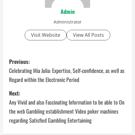
Admin
Administrator
Visit Website
View All Posts
P
Previous:
o
Celebrating Mia Julia: Expertise, Self-confidence, as well as
Regard within the Electronic Period
s
Next:
t
Any Vivid and also Fascinating Information to be able to On
n
the web Gambling establishment Video poker machines
a
regarding Satisfied Gambling Entertaining
v