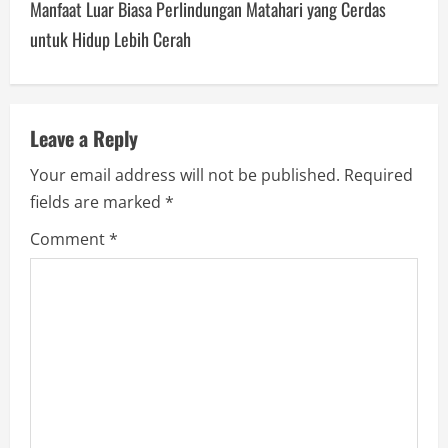
Manfaat Luar Biasa Perlindungan Matahari yang Cerdas
t
untuk Hidup Lebih Cerah
n
a
v
Leave a Reply
Your email address will not be published.
Required
i
fields are marked
*
g
Comment
*
a
t
i
o
n