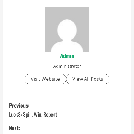
Admin
Administrator
Visit Website
View All Posts
P
Previous:
o
Luck8: Spin, Win, Repeat
s
Next: