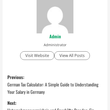
Admin
Administrator
Visit Website
View All Posts
P
Previous:
o
German Tax Calculator: A Simple Guide to Understanding
Your Salary in Germany
s
Next:
t